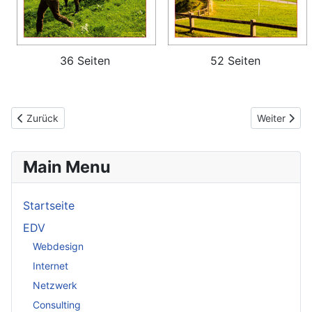
36 Seiten
52 Seiten
Vorheriger Beitrag: 2019
Nächster Be
Zurück
Weiter
Main Menu
Startseite
EDV
Webdesign
Internet
Netzwerk
Consulting