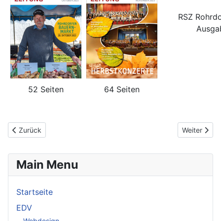
RSZ Rohrd
Ausga
52 Seiten
64 Seiten
Vorheriger Beitrag: 2022
Nächster Be
Zurück
Weiter
Main Menu
Startseite
EDV
Webdesign